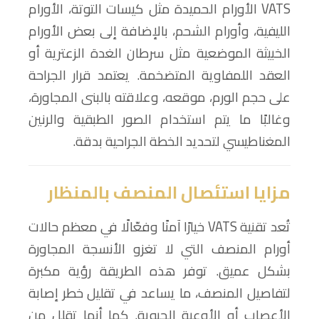
VATS الأورام الحميدة مثل كيسات التوتة، الأورام
الليفية، وأورام الشحم، بالإضافة إلى بعض الأورام
الخبيثة الموضعية مثل سرطان الغدة الزعترية أو
العقد اللمفاوية المتضخمة. يعتمد قرار الجراحة
على حجم الورم، موقعه، وعلاقته بالبنى المجاورة،
وغالبًا ما يتم استخدام الصور الطبقية والرنين
المغناطيسي لتحديد الخطة الجراحية بدقة.
مزايا استئصال المنصف بالمنظار
تُعد تقنية VATS خيارًا آمنًا وفعّالًا في معظم حالات
أورام المنصف التي لا تغزو الأنسجة المجاورة
بشكل عميق. توفر هذه الطريقة رؤية مكبرة
لتفاصيل المنصف، ما يساعد في تقليل خطر إصابة
الأعصاب أو الأوعية الحيوية. كما أنها تقلل من