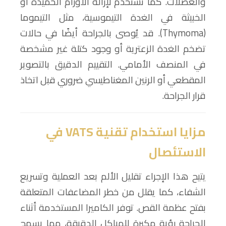
والعضلات. كما تُستخدم لإزالة الأورام الحميدة أو
الخبيثة في الغدة التيموسية، مثل التيموما
(Thymoma). قد يُوصى بالجراحة أيضًا في حالات
تضخم الغدة الزعترية أو وجود كتلة غير مشخصة
في المنصف الأمامي. التقييم الدقيق بالتصوير
المقطعي أو الرنين المغناطيسي ضروري قبل اتخاذ
قرار الجراحة.
مزايا استخدام تقنية VATS
في
الاستئصال
يتيح هذا الإجراء تقليل الألم بعد العملية وتسريع
الشفاء، كما يقلل من خطر المضاعفات المتعلقة
بفتح عظمة القص. توفر الكاميرا المستخدمة أثناء
الجراحة رؤية مكبرة للهياكل الدقيقة، مما يسمح