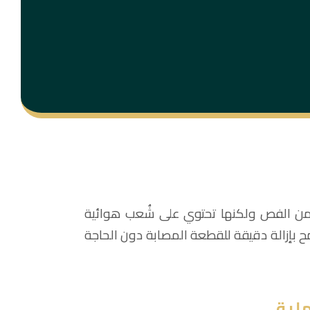
 من الفص ولكنها تحتوي على شُعب هوائية
قوق صغيرة في جدار الصدر، ما يسمح بإزالة دقيقة للقطعة المصابة دون الحاجة
لية