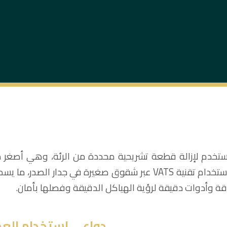
يُستخدم لإزالة قطعة تشريحية محددة من الرئة، وهي أصغر
وأوعية دموية خاصة بها. يتم إجراء العملية باستخدام تقنية VATS عبر ش
دقة وأدوات دقيقة لرؤية الهياكل الدقيقة وفصلها بأمان.
دواعي استخدام العم