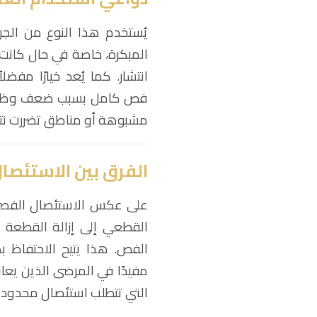
يُستخدم هذا النوع من الجرا
المبكرة، خاصة في حال كانت
انتشار. كما يُعد خيارًا مف
فص كامل بسبب ضعف وظائف ا
مشبوهة أو مناطق تضررت نتيجة
الفرق بين الاستئص
على عكس الاستئصال الفصي 
القطعي إلى إزالة القطعة 
الفص. هذا يتيح الاحتفاظ بك
مفيدًا في المرضى الذين يعا
التي تتطلب استئصال محدود لت