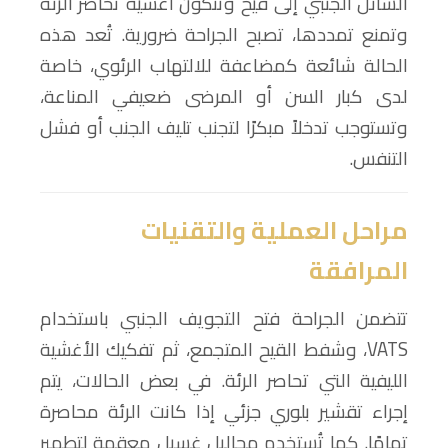
السائل الجنبي إلى قيح وتتكوّن أغشية تحاصر الرئة
وتمنع تمددها، تصبح الجراحة ضرورية. تُعد هذه
الحالة شائعة كمضاعفة للالتهاب الرئوي، خاصة
لدى كبار السن أو المرضى ضعيفي المناعة،
وتستوجب تدخلاً مبكرًا لتجنب تليف الجنب أو فشل
التنفس.
مراحل العملية والتقنيات
المرافقة
تتضمن الجراحة فتح التجويف الجنبي باستخدام
VATS، وشفط القيح المتجمع، ثم تفكيك الأغشية
الليفية التي تحاصر الرئة. في بعض الحالات، يتم
إجراء تقشير بلوري جزئي إذا كانت الرئة محاصرة
تمامًا. كما تُستخدم محاليل غسيل معقمة لتطهير