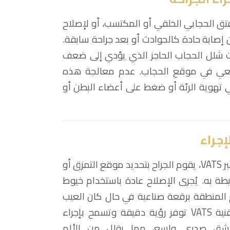
فتق الحجابي الخلقي أو المكتسب، أو لإصلاح
ن إصابة حادة كالحوادث أو بعد جراحة سابقة.
 شلل الحجاب الحاجز الذي يؤدي إلى ضعف
بيعي في موقع الحجاب. عدم معالجة هذه
 تهوية الرئة أو ضغط على أعضاء البطن أو
إجراء
بعد إدخال الأدوات الجراحية عبر VATS، يقوم الجراح بتحديد موقع التمزق أو
ة به. يُجرى الإصلاح عادة باستخدام خيوط
 المنطقة برقعة صناعية في حال كان العيب
كبيرًا أو الأنسجة ضعيفة. تقنية VATS توفر رؤية دقيقة وتسمح بإجراء
 شق صدري واسع، مما يقلل من الألم