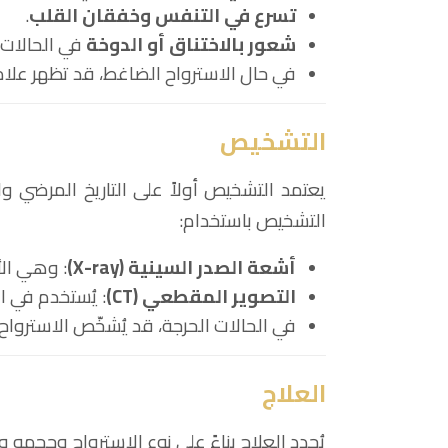
تسرع في التنفس وخفقان القلب
.
شعور بالاختناق أو الدوخة
في الحالات 
في حال الاسترواح الضاغط، قد تظهر علا
التشخيص
يعتمد التشخيص أولاً على التاريخ المرضي 
التشخيص باستخدام:
أشعة الصدر السينية
(X-ray)
: وهي الأ
التصوير المقطعي
(CT)
: يُستخدم في ا
في الحالات الحرجة، قد يُشخّص الاسترواح ال
العلاج
يُحدد العلاج بناءً على نوع الاسترواح وحجمه 