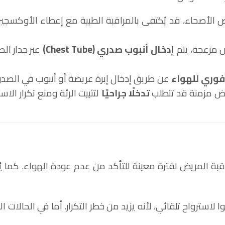
الأصحاء، قد يُكتفى بالمراقبة الطبية مع إعطاء الأوكسجين، 
اض مزعجة، يتم
إدخال أنبوب صدري
(Chest Tube)
عبر جدار ال
فوري للهواء
عن طريق إدخال إبرة عريضة أو أنبوب في الصدر،
راض مزمنة قد تتطلب
تدخلًا جراحيًا
لتثبيت الرئة ومنع تكرار الاس
بة المريض لفترة معينة للتأكد من عدم عودة الهواء. كما ي
 لاسترواح تلقائي، لأنه يزيد من خطر التكرار. أما في الحالات