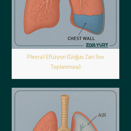
Plevral Efüzyon (Göğüs Zarı Sıvı
Toplanması)