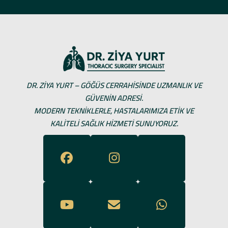
DR. ZIYA YURT – GÖĞÜS CERRAHISINDE UZMANLIK VE
GÜVENIN ADRESI.
MODERN TEKNIKLERLE, HASTALARIMIZA ETIK VE
KALITELI SAĞLIK HIZMETI SUNUYORUZ.