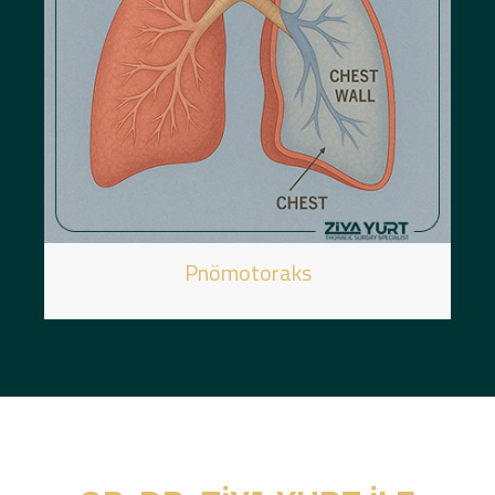
Pnömotoraks