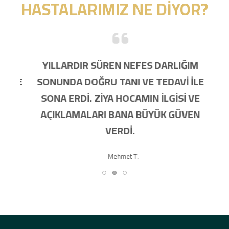
HASTALARIMIZ NE DIYOR?
ÇOK
YILLARDIR SÜREN NEFES DARLIĞIM
 VE
SONUNDA DOĞRU TANI VE TEDAVI ILE
SONA ERDI. ZIYA HOCAMIN ILGISI VE
TIK
AÇIKLAMALARI BANA BÜYÜK GÜVEN
G
VERDI.
– Mehmet T.