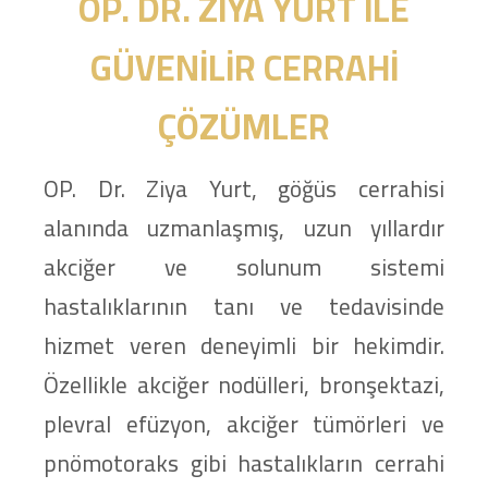
OP. DR. ZIYA YURT ILE
GÜVENILIR CERRAHI
ÇÖZÜMLER
OP. Dr. Ziya Yurt, göğüs cerrahisi
alanında uzmanlaşmış, uzun yıllardır
akciğer ve solunum sistemi
hastalıklarının tanı ve tedavisinde
hizmet veren deneyimli bir hekimdir.
Özellikle akciğer nodülleri, bronşektazi,
plevral efüzyon, akciğer tümörleri ve
pnömotoraks gibi hastalıkların cerrahi