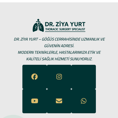
DR. ZIYA YURT – GÖĞÜS CERRAHISINDE UZMANLIK VE
GÜVENIN ADRESI.
MODERN TEKNIKLERLE, HASTALARIMIZA ETIK VE
KALITELI SAĞLIK HIZMETI SUNUYORUZ.