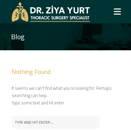
Blog
Nothing Found
It seems we can’t find what you’re looking for. Perhaps
searching can help.
Type some text and hit enter.