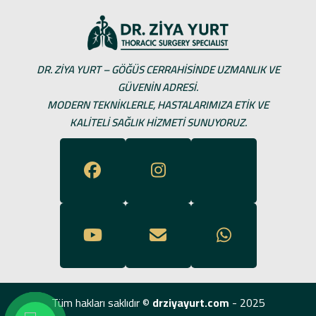
DR. ZIYA YURT – GÖĞÜS CERRAHISINDE UZMANLIK VE
GÜVENIN ADRESI.
MODERN TEKNIKLERLE, HASTALARIMIZA ETIK VE
KALITELI SAĞLIK HIZMETI SUNUYORUZ.
Tüm hakları saklıdır ©
drziyayurt.com
- 2025