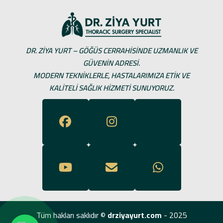
DR. ZIYA YURT – GÖĞÜS CERRAHISINDE UZMANLIK VE
GÜVENIN ADRESI.
MODERN TEKNIKLERLE, HASTALARIMIZA ETIK VE
KALITELI SAĞLIK HIZMETI SUNUYORUZ.
Tüm hakları saklıdır ©
drziyayurt.com
- 2025