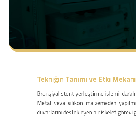
Tekniğin Tanımı ve Etki Mekan
Bronşiyal stent yerleştirme işlemi, daral
Metal veya silikon malzemeden yapılmış 
duvarlarını destekleyen bir iskelet görevi 