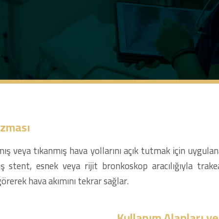
izması
mış veya tıkanmış hava yollarını açık tutmak için uygula
stent, esnek veya rijit bronkoskop aracılığıyla trakea
görerek hava akımını tekrar sağlar.
Kullanım Alanları v