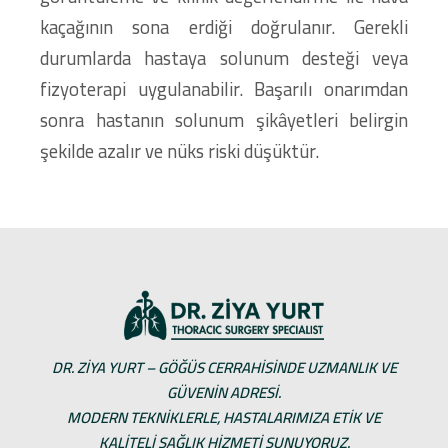
kaçağının sona erdiği doğrulanır. Gerekli
durumlarda hastaya solunum desteği veya
fizyoterapi uygulanabilir. Başarılı onarımdan
sonra hastanın solunum şikâyetleri belirgin
şekilde azalır ve nüks riski düşüktür.
DR. ZIYA YURT – GÖĞÜS CERRAHISINDE UZMANLIK VE
GÜVENIN ADRESI.
MODERN TEKNIKLERLE, HASTALARIMIZA ETIK VE
KALITELI SAĞLIK HIZMETI SUNUYORUZ.