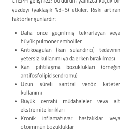
CTEPH gelişmez; bu durum yalnızca küçük bir
yüzdeyi (yaklaşık %3–5) etkiler. Riski artıran
faktörler şunlardır:
Daha önce geçirilmiş tekrarlayan veya
büyük pulmoner emboliler
Antikoagülan (kan sulandırıcı) tedavinin
yetersiz kullanımı ya da erken bırakılması
Kan pıhtılaşma bozuklukları (örneğin
antifosfolipid sendromu)
Uzun süreli santral venöz kateter
kullanımı
Büyük cerrahi müdahaleler veya alt
ekstremite kırıkları
Kronik inflamatuvar hastalıklar veya
otoimmün bozukluklar