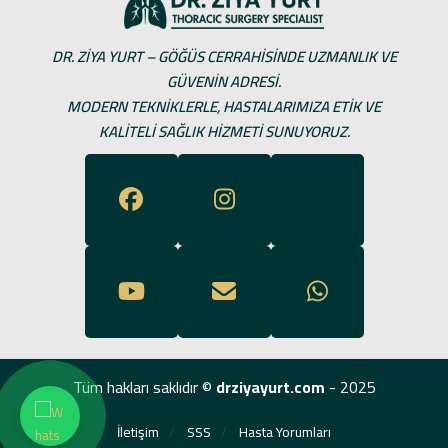
DR. ZIYA YURT – GÖĞÜS CERRAHISINDE UZMANLIK VE
GÜVENIN ADRESI.
MODERN TEKNIKLERLE, HASTALARIMIZA ETIK VE
KALITELI SAĞLIK HIZMETI SUNUYORUZ.
Tüm hakları saklıdır ©
drziyayurt.com
- 2025
İletişim
SSS
Hasta Yorumları