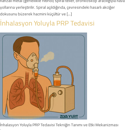
hafızalı metal (genellikle nitinol) spiral teller, bronkoskop aracılığıyla hava
yollarına yerleştirilir. Spiral açıldığında, çevresindeki hasarlı akciğer
dokusunu büzerek hacmini küçültür ve [...]
İnhalasyon Yoluyla PRP Tedavisi
İnhalasyon Yoluyla PRP Tedavisi Tekniğin Tanımı ve Etki Mekanizması