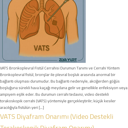
VATS Bronkoplevral Fistül Cerrahisi Durumun Tanımı ve Cerrahi Yöntem
Bronkoplevral fistül, bronşlar ile plevral boşluk arasında anormal bir
bağlantı oluşması durumudur. Bu bağlantı nedeniyle, akciğerden göğüs
boşluğuna sürekli hava kaçağı meydana gelir ve genellikle enfeksiyon veya
ampiyem eşlik eder. Bu durumun cerrahi tedavisi, video destekli
torakoskopik cerrahi (VATS) yöntemiyle gerçekleştirilir; küçük kesiler
aracılığıyla fistülün yeri [...]
VATS Diyafram Onarımı (Video Destekli
Torakoskopik Diyafram Onarımı)