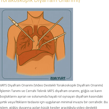
VATS Diyafram Onarımı (Video Destekli Torakoskopik Diyafram Onarımı)
İşlemin Tanımı ve Cerrahi Teknik VATS diyafram onarımı, göğüs ve karın
boşluklarını ayıran ve solunumda hayati rol oynayan diyafram kasındaki
yırtık veya fıtıkların tedavisi için uygulanan minimal invaziv bir cerrahidir. Bu
işlem, göğüs duvarına açılan küçük kesiler aracılığıyla video destekli