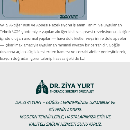
VATS Akciğer Kisti ve Apsesi Rezeksiyonu İşlemin Tanımı ve Uygulanan
Teknik VATS yöntemiyle yapılan akciğer kisti ve apsesi rezeksiyonu, akciğer
içinde oluşan anormal yapılar — hava dolu kistler veya irinle dolu apseler
— çıkarılmak amacıyla uygulanan minimal invaziv bir cerrahidir. Göğüs
duvarına açılan küçük kesilerden kamera ve cerrahi aletler yerleştirilerek,
lezyon doğrudan görüntülenip hassas şekilde [...]
DR. ZIYA YURT – GÖĞÜS CERRAHISINDE UZMANLIK VE
GÜVENIN ADRESI.
MODERN TEKNIKLERLE, HASTALARIMIZA ETIK VE
KALITELI SAĞLIK HIZMETI SUNUYORUZ.